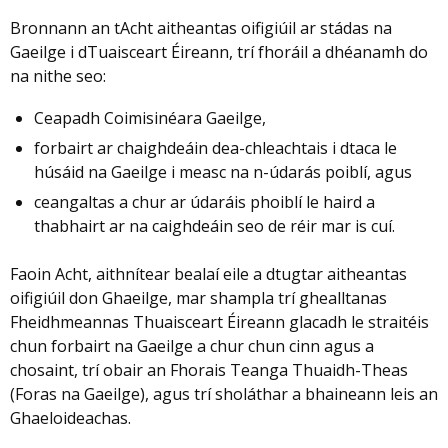
in
Bronnann an tAcht aitheantas oifigiúil ar stádas na
a
Gaeilge i dTuaisceart Éireann, trí fhoráil a dhéanamh do
new
na nithe seo:
window
/
Ceapadh Coimisinéara Gaeilge,
tab)
forbairt ar chaighdeáin dea-chleachtais i dtaca le
húsáid na Gaeilge i measc na n-údarás poiblí, agus
ceangaltas a chur ar údaráis phoiblí le haird a
thabhairt ar na caighdeáin seo de réir mar is cuí.
Faoin Acht, aithnítear bealaí eile a dtugtar aitheantas
oifigiúil don Ghaeilge, mar shampla trí ghealltanas
Fheidhmeannas Thuaisceart Éireann glacadh le straitéis
chun forbairt na Gaeilge a chur chun cinn agus a
chosaint, trí obair an Fhorais Teanga Thuaidh-Theas
(Foras na Gaeilge), agus trí sholáthar a bhaineann leis an
Ghaeloideachas.