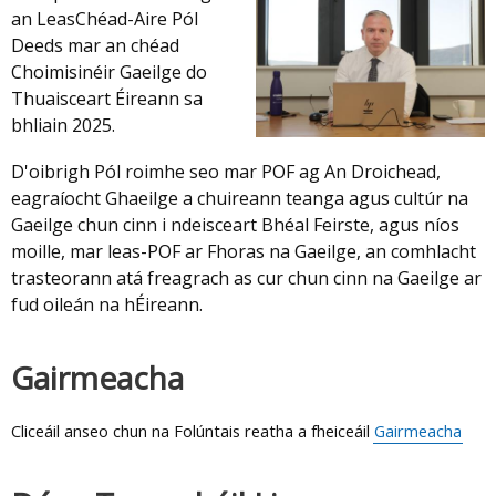
an LeasChéad-Aire Pól
Deeds mar an chéad
Choimisinéir Gaeilge do
Thuaisceart Éireann sa
bhliain 2025.
D'oibrigh Pól roimhe seo mar POF ag An Droichead,
eagraíocht Ghaeilge a chuireann teanga agus cultúr na
Gaeilge chun cinn i ndeisceart Bhéal Feirste, agus níos
moille, mar leas-POF ar Fhoras na Gaeilge, an comhlacht
trasteorann atá freagrach as cur chun cinn na Gaeilge ar
fud oileán na hÉireann.
Gairmeacha
Cliceáil anseo chun na Folúntais reatha a fheiceáil
Gairmeacha