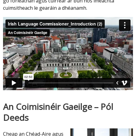
go forleathan agus cuirfear ar bun nós imeachta
cuimsitheach le gearáin a dhéanamh.
An Coimisinéir Gaeilge – Pól
Deeds
Cheap an Chéad-Aire agus