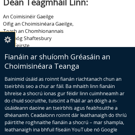
Déan Teagmháil Linn:
An Coimisinéir Gaeilge
Oifig an Choimisinéara Gaeilge,
Teach an Chomhionannais
Cearnóg Shaftesbury
Béal Feirste
BT2 7DP
Fianáin ar shuíomh Gréasáin an
eolas@coimisineir.org
Choimisinéara Teanga
Tá an suíomh idirlín seo á thógáil faoi láthair. Ar a
Bainimid úsáid as roinnt fianán riachtanach chun an
chríochnú, beidh leabharlann d’fhoinsí úsáideacha a
tseirbhís seo a chur ar fáil. Ba mhaith linn fianáin
bhaineann le saincheisteanna teangacha mionlaigh le
bhreise a shocrú ionas gur féidir linn cuimhneamh ar
fáil air. Don am i láthair, iarrtar ort amharc ar na
do chuid socruithe, tuiscint a fháil ar an dóigh a n-
buntéacsanna seo a leanas:
úsáideann daoine an tseirbhís agus feabhsuithe a
Comhaontú Aoine an Chéasta
(external
dhéanamh. Ceadaíonn roinnt dár leathanaigh do thríú
link
páirtithe roghnaithe fianáin a shocrú – mar shampla,
An Chairt Eorpach um Theangacha Réigiúnacha nó
opens
leathanaigh ina bhfuil físeáin YouTube nó Google
Mionlaigh
(external