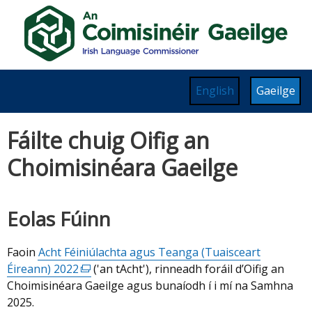
Skip
to
main
content
Read
English
Gaeilge
content
on
Fáilte chuig Oifig an
this
Welcome
site
Choimisinéara Gaeilge
in
to
Drupal
Eolas Fúinn
site
Faoin
Acht Féiniúlachta agus Teanga (Tuaisceart
Éireann) 2022
(external
('an tAcht'), rinneadh foráil d’Oifig an
Choimisinéara Gaeilge agus bunaíodh í i mí na Samhna
link
2025.
opens