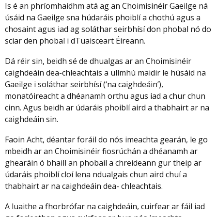
Is é an phríomhaidhm atá ag an Choimisinéir Gaeilge ná
úsáid na Gaeilge sna húdaráis phoiblí a chothú agus a
chosaint agus iad ag soláthar seirbhísí don phobal nó do
sciar den phobal i dTuaisceart Éireann.
Dá réir sin, beidh sé de dhualgas ar an Choimisinéir
caighdeáin dea-chleachtais a ullmhú maidir le húsáid na
Gaeilge i soláthar seirbhísí (‘na caighdeáin’),
monatóireacht a dhéanamh orthu agus iad a chur chun
cinn. Agus beidh ar údaráis phoiblí aird a thabhairt ar na
caighdeáin sin.
Faoin Acht, déantar foráil do nós imeachta gearán, le go
mbeidh ar an Choimisinéir fiosrúchán a dhéanamh ar
ghearáin ó bhaill an phobail a chreideann gur theip ar
údaráis phoiblí cloí lena ndualgais chun aird chuí a
thabhairt ar na caighdeáin dea- chleachtais.
A luaithe a fhorbrófar na caighdeáin, cuirfear ar fáil iad